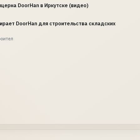
нцерна DoorHan в Иркутске (видео)
бирает DoorHan для строительства складских
роител