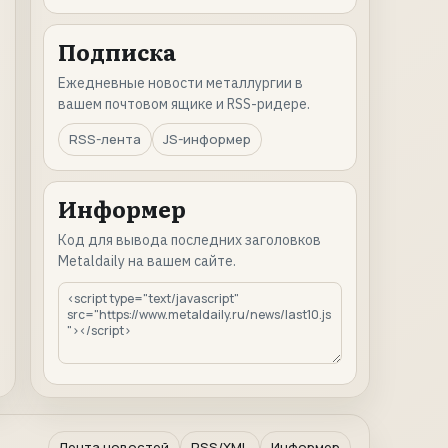
Подписка
Ежедневные новости металлургии в
вашем почтовом ящике и RSS-ридере.
RSS-лента
JS-информер
Информер
Код для вывода последних заголовков
Metaldaily на вашем сайте.
Лента новостей
RSS/XML
Информер