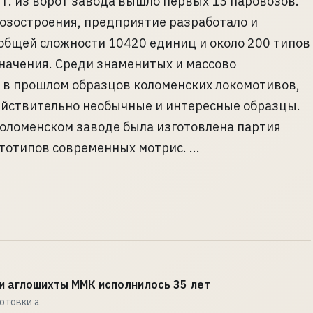
 г. из ворот завода вышло первых 15 паровозов.
возостроения, предприятие разработало и
 общей сложности 10420 единиц и около 200 типов
начения. Среди знаменитых и массово
 в прошлом образцов коломенских локомотивов,
ействительно необычные и интересные образцы.
 Коломенском заводе была изготовлена партия
тотипов современных мотрис. ...
и аглошихты ММК исполнилось 35 лет
отовки а