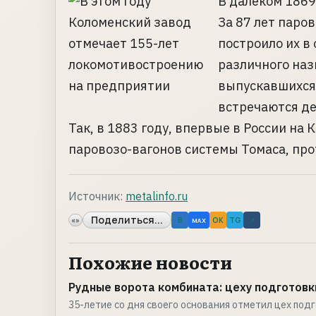
В далеком 1869
За 87 лет паро
построило их в
различного наз
выпускавшихся
встречаются д
Так, в 1883 году, впервые в России на
паровозо-вагонов системы Томаса, про
Источник:
metalinfo.ru
Поделиться...
«»
B
OK
TG
↗
MAX
Похожие новости
Рудные ворота комбината: цеху подготовк
35-летие со дня своего основания отметил цех подг