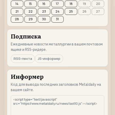
14
15
16
17
18
19
20
21
22
23
24
25
26
27
28
29
30
31
Подписка
Ежедневные новости металлургии в вашем почтовом
ящике и RSS-ридере.
RSS-лента
JS-информер
Информер
Код для вывода последних заголовков Metaldaily на
вашем сайте.