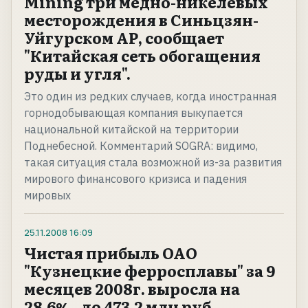
Mining три медно-никелевых
месторождения в Синьцзян-
Уйгурском АР, сообщает
"Китайская сеть обогащения
руды и угля".
Это один из редких случаев, когда иностранная
горнодобывающая компания выкупается
национальной китайской на территории
Поднебесной. Комментарий SOGRA: видимо,
такая ситуация стала возможной из-за развития
мирового финансового кризиса и падения
мировых
25.11.2008
16:09
Чистая прибыль ОАО
"Кузнецкие ферросплавы" за 9
месяцев 2008г. выросла на
28,6% - до 473,2 млн руб.