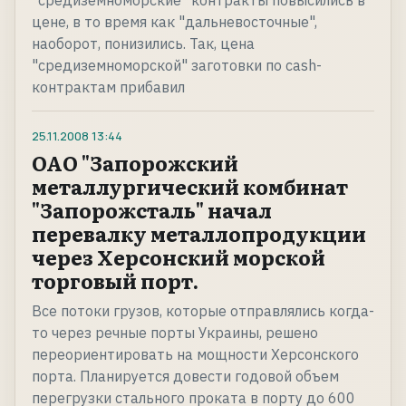
"средиземноморские" контракты повысились в
цене, в то время как "дальневосточные",
наоборот, понизились. Так, цена
"средиземноморской" заготовки по cash-
контрактам прибавил
25.11.2008
13:44
ОАО "Запорожский
металлургический комбинат
"Запорожсталь" начал
перевалку металлопродукции
через Херсонский морской
торговый порт.
Все потоки грузов, которые отправлялись когда-
то через речные порты Украины, решено
переориентировать на мощности Херсонского
порта. Планируется довести годовой объем
перегрузки стального проката в порту до 600