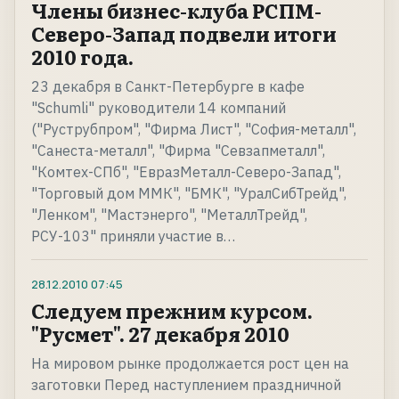
Члены бизнес-клуба РСПМ-
Северо-Запад подвели итоги
2010 года.
23 декабря в Санкт-Петербурге в кафе
"Schumli" руководители 14 компаний
("Руструбпром", "Фирма Лист", "София-металл",
"Санеста-металл", "Фирма "Севзапметалл",
"Комтех-СПб", "ЕвразМеталл-Северо-Запад",
"Торговый дом ММК", "БМК", "УралСибТрейд",
"Ленком", "Мастэнерго", "МеталлТрейд",
РСУ-103" приняли участие в…
28.12.2010
07:45
Следуем прежним курсом.
"Русмет". 27 декабря 2010
На мировом рынке продолжается рост цен на
заготовки Перед наступлением праздничной