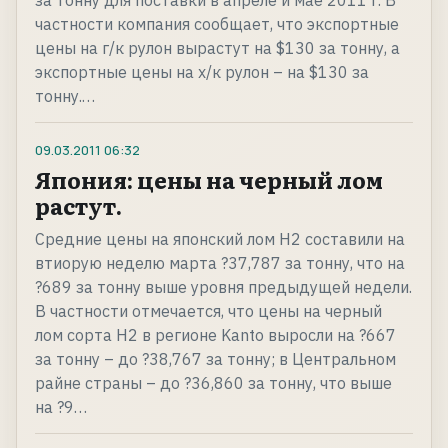
за тонну для поставки в апреле и мае 2011 г. В
частности компания сообщает, что экспортные
цены на г/к рулон вырастут на $130 за тонну, а
экспортные цены на х/к рулон – на $130 за
тонну.…
09.03.2011
06:32
Япония: цены на черный лом
растут.
Средние цены на японский лом H2 составили на
втиорую неделю марта ?37,787 за тонну, что на
?689 за тонну выше уровня предыдущей недели.
В частности отмечается, что цены на черный
лом сорта H2 в регионе Kanto выросли на ?667
за тонну – до ?38,767 за тонну; в Центральном
райне страны – до ?36,860 за тонну, что выше
на ?9…