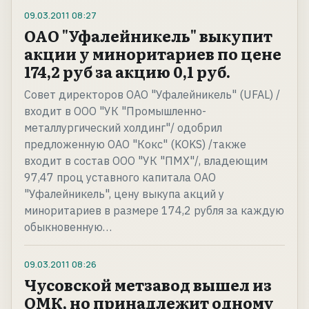
09.03.2011
08:27
ОАО "Уфалейникель" выкупит
акции у миноритариев по цене
174,2 руб за акцию 0,1 руб.
Совет директоров ОАО "Уфалейникель" (UFAL) /
входит в ООО "УК "Промышленно-
металлургический холдинг"/ одобрил
предложенную ОАО "Кокс" (KOKS) /также
входит в состав ООО "УК "ПМХ"/, владеющим
97,47 проц уставного капитала ОАО
"Уфалейникель", цену выкупа акций у
миноритариев в размере 174,2 рубля за каждую
обыкновенную…
09.03.2011
08:26
Чусовской метзавод вышел из
ОМК, но принадлежит одному