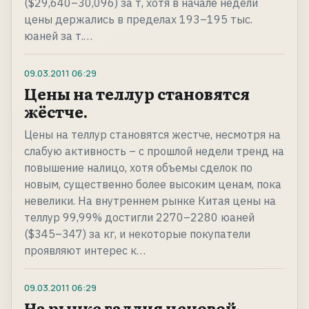
($29,640–30,096) за т, хотя в начале недели
цены держались в пределах 193–195 тыс.
юаней за т.…
09.03.2011
06:29
Цены на теллур становятся
жёстче.
Цены на теллур становятся жестче, несмотря на
слабую активность – с прошлой недели тренд на
повышение налицо, хотя объемы сделок по
новым, существенно более высоким ценам, пока
невелики. На внутреннем рынке Китая цены на
теллур 99,99% достигли 2270–2280 юаней
($345–347) за кг, и некоторые покупатели
проявляют интерес к…
09.03.2011
06:29
На рынке галлия ценовой