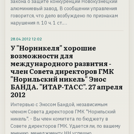
закона о защите конкуренции Новокузнецкий
алюминиевый завод. В сообщении управления
говорится, что дело возбуждено по признакам
нарушения п. 10 ч. 1 ст.…
28.04.2012
12:02
У "Норникеля" хорошие
возможности для
международного развития -
член Совета директоров ГМК
"Норильский никель" Энос
БАНДА. "ИТАР-ТАСС". 27 апреля
2012
Интервью с Эносом Бандой, независимым
членом Совета директоров ГМК "Норильский
никель". - Вы член комитета по бюджету в
Совете директоров ГМК. Удается ли, по вашему
мнению, менеджменту НН успешно