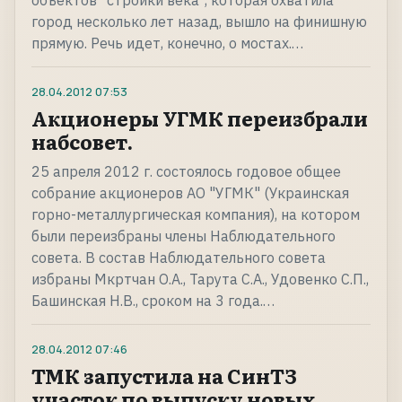
объектов "стройки века", которая охватила
город несколько лет назад, вышло на финишную
прямую. Речь идет, конечно, о мостах.…
28.04.2012
07:53
Акционеры УГМК переизбрали
набсовет.
25 апреля 2012 г. состоялось годовое общее
собрание акционеров АО "УГМК" (Украинская
горно-металлургическая компания), на котором
были переизбраны члены Наблюдательного
совета. В состав Наблюдательного совета
избраны Мкртчан О.А., Тарута С.А., Удовенко С.П.,
Башинская Н.В., сроком на 3 года.…
28.04.2012
07:46
ТМК запустила на СинТЗ
участок по выпуску новых