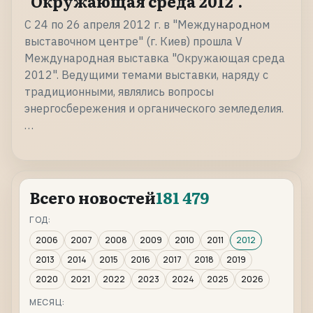
"Окружающая среда 2012".
С 24 по 26 апреля 2012 г. в "Международном
выставочном центре" (г. Киев) прошла V
Международная выставка "Окружающая среда
2012". Ведущими темами выставки, наряду с
традиционными, являлись вопросы
энергосбережения и органического земледелия.
…
Всего новостей
181 479
ГОД:
2006
2007
2008
2009
2010
2011
2012
2013
2014
2015
2016
2017
2018
2019
2020
2021
2022
2023
2024
2025
2026
МЕСЯЦ: