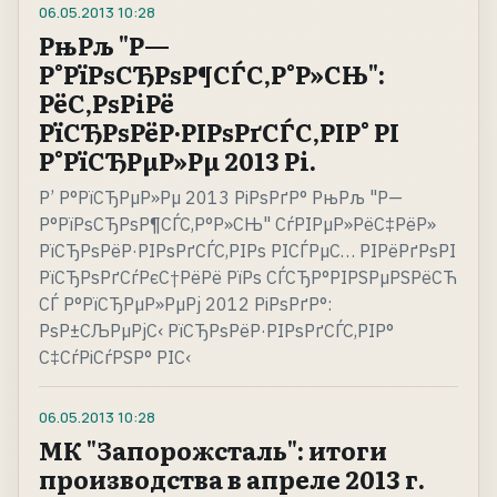
06.05.2013
10:28
РњРљ "Р—
Р°РїРѕСЂРѕР¶СЃС‚Р°Р»СЊ":
РёС‚РѕРіРё
РїСЂРѕРёР·РІРѕРґСЃС‚РІР° РІ
Р°РїСЂРµР»Рµ 2013 Рі.
Р’ Р°РїСЂРµР»Рµ 2013 РіРѕРґР° РњРљ "Р—
Р°РїРѕСЂРѕР¶СЃС‚Р°Р»СЊ" СѓРІРµР»РёС‡РёР»
РїСЂРѕРёР·РІРѕРґСЃС‚РІРѕ РІСЃРµС… РІРёРґРѕРІ
РїСЂРѕРґСѓРєС†РёРё РїРѕ СЃСЂР°РІРЅРµРЅРёСЋ
СЃ Р°РїСЂРµР»РµРј 2012 РіРѕРґР°:
РѕР±СЉРµРјС‹ РїСЂРѕРёР·РІРѕРґСЃС‚РІР°
С‡СѓРіСѓРЅР° РІС‹
06.05.2013
10:28
МК "Запорожсталь": итоги
производства в апреле 2013 г.