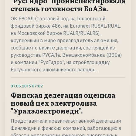
"РусГидро" проинспектировала
степень готовности БоАЗа.
ОК РУСАЛ (торговый код на Гонконгской
фондовой бирже 486, на Euronext RUSAL/RUAL,
на Московской бирже RUALR/RUALRS),
крупнейший в мире производитель алюминия,
сообщает о визите делегации, состоящей из
руководства РУСАЛа, Внешэкономбанка (ВЭБа)
и компании "РусГидро", на стройплощадку
Богучанского алюминиевого завода.…
07.06.2013
07:02
Финская делегация оценила
новый цех электролиза
"Уралэлектромеди".
Представители правительственной делегации
Финляндии и финских компаний, работающих в
области металлургии, финансов, энергетики и