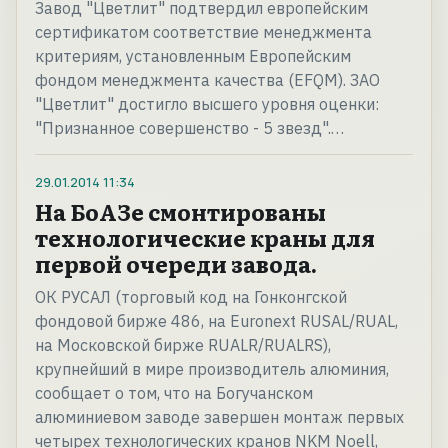
Завод "Цветлит" подтвердил европейским
сертификатом соответствие менеджмента
критериям, установленным Европейским
фондом менеджмента качества (EFQM). ЗАО
"Цветлит" достигло высшего уровня оценки:
"Признанное совершенство - 5 звезд".…
29.01.2014
11:34
На БоАЗе смонтированы
технологические краны для
первой очереди завода.
ОК РУСАЛ (торговый код на Гонконгской
фондовой бирже 486, на Euronext RUSAL/RUAL,
на Московской бирже RUALR/RUALRS),
крупнейший в мире производитель алюминия,
сообщает о том, что на Богучанском
алюминиевом заводе завершен монтаж первых
четырех технологических кранов NKM Noell,