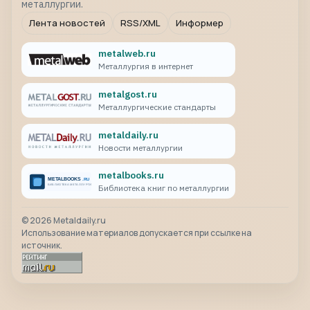
металлургии.
Лента новостей
RSS/XML
Информер
metalweb.ru
Металлургия в интернет
metalgost.ru
Металлургические стандарты
metaldaily.ru
Новости металлургии
metalbooks.ru
Библиотека книг по металлургии
©
2026
Metaldaily.ru
Использование материалов допускается при ссылке на
источник.