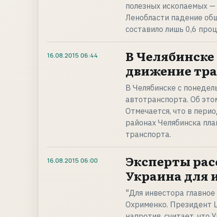
полезных ископаемых — 
Ленобласти падение об
составило лишь 0,6 проц
В Челябинске 
16.08.2015
06:44
движение тр
В Челябинске с понедел
автотранспорта. Об это
Отмечается, что в перио
районах Челябинска пл
транспорта.
Эксперты рас
16.08.2015
06:00
Украина для 
"Для инвестора главное 
Охрименко. Президент 
напротив, считает, что 