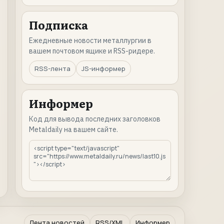
Подписка
Ежедневные новости металлургии в
вашем почтовом ящике и RSS-ридере.
RSS-лента
JS-информер
Информер
Код для вывода последних заголовков
Metaldaily на вашем сайте.
Лента новостей
RSS/XML
Информер