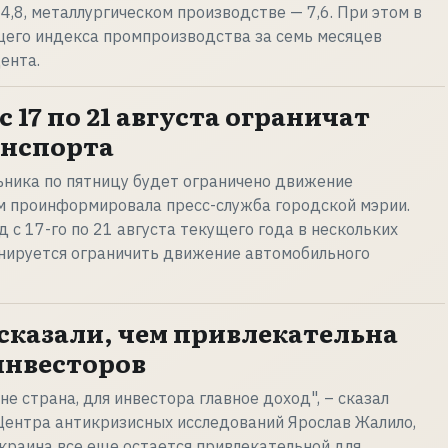
4,8, металлургическом производстве — 7,6. При этом в
щего индекса промпроизводства за семь месяцев
ента.
с 17 по 21 августа ограничат
анспорта
ьника по пятницу будет ограничено движение
м проинформировала пресс-служба городской мэрии.
д с 17-го по 21 августа текущего года в нескольких
анируется ограничить движение автомобильного
сказали, чем привлекательна
инвесторов
не страна, для инвестора главное доход", – сказал
Центра антикризисных исследований Ярослав Жалило,
Украина все еще остается привлекательной для