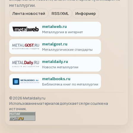
металлургии.
Лента новостей
RSS/XML
Информер
metalweb.ru
Металлургия в интернет
metalgost.ru
Металлургические стандарты
metaldaily.ru
Новости металлургии
metalbooks.ru
Библиотека книг по металлургии
©
2026
Metaldaily.ru
Использование материалов допускается при ссылке на
источник.