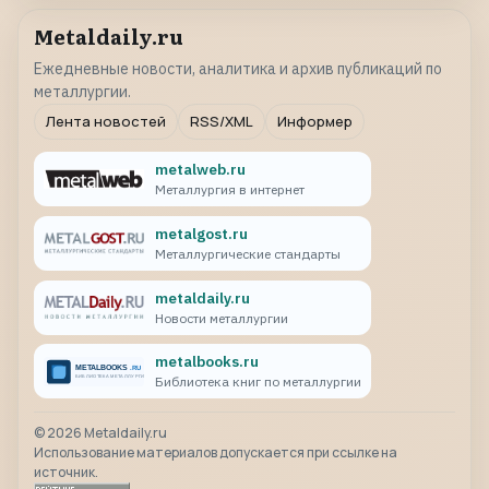
Metaldaily.ru
Ежедневные новости, аналитика и архив публикаций по
металлургии.
Лента новостей
RSS/XML
Информер
metalweb.ru
Металлургия в интернет
metalgost.ru
Металлургические стандарты
metaldaily.ru
Новости металлургии
metalbooks.ru
Библиотека книг по металлургии
©
2026
Metaldaily.ru
Использование материалов допускается при ссылке на
источник.