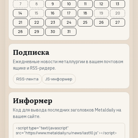
7
8
9
10
11
12
13
14
15
16
17
18
19
20
21
22
23
24
25
26
27
28
29
30
31
Подписка
Ежедневные новости металлургии в вашем почтовом
ящике и RSS-ридере.
RSS-лента
JS-информер
Информер
Код для вывода последних заголовков Metaldaily на
вашем сайте.