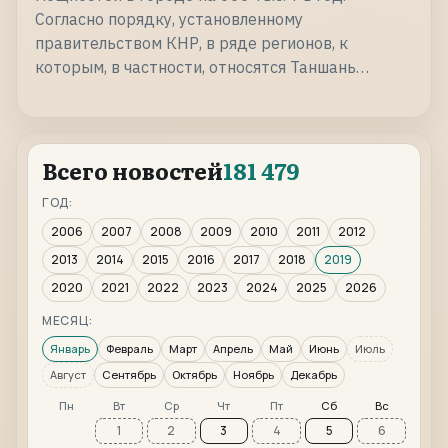
Согласно порядку, установленному
правительством КНР, в ряде регионов, к
которым, в частности, относятся Таншань…
Всего новостей
181 479
ГОД:
2006
2007
2008
2009
2010
2011
2012
2013
2014
2015
2016
2017
2018
2019
2020
2021
2022
2023
2024
2025
2026
МЕСЯЦ:
Январь
Февраль
Март
Апрель
Май
Июнь
Июль
Август
Сентябрь
Октябрь
Ноябрь
Декабрь
Пн
Вт
Ср
Чт
Пт
Сб
Вс
1
2
3
4
5
6