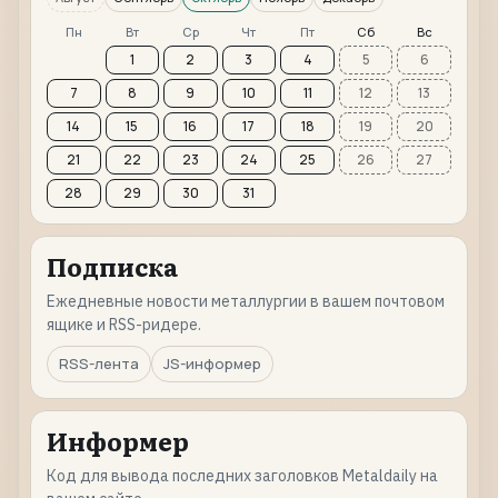
Пн
Вт
Ср
Чт
Пт
Сб
Вс
1
2
3
4
5
6
7
8
9
10
11
12
13
14
15
16
17
18
19
20
21
22
23
24
25
26
27
28
29
30
31
Подписка
Ежедневные новости металлургии в вашем почтовом
ящике и RSS-ридере.
RSS-лента
JS-информер
Информер
Код для вывода последних заголовков Metaldaily на