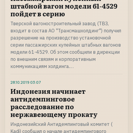
штабной вагон модели 61-4529
пойдет в серию
Тверской вагоностроительный завод (ТВЗ,
входит в состав АО "Трансмашхолдинг") получил
разрешение на производство установочной
серии пассажирских купейных штабных вагонов
модели 61-4529. Об этом сообщили в дирекции
по внешним связям и корпоративным
коммуникациям холдинга.…
28.10.2019
03:07
Индонезия начинает
антидемпинговое
расследование по
нержавеющему прокату
Индонезийский Антидемпинговый комитет (
Kadi) сообщил о начале антидемпингового