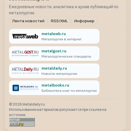
Ежедневные новости, аналитика и архив публикаций по
металлургии.
Лента новостей
RSS/XML
Информер
metalweb.ru
Металлургия в интернет
metalgost.ru
Металлургические стандарты
metaldaily.ru
Новости металлургии
metalbooks.ru
Библиотека книг по металлургии
©
2026
Metaldaily.ru
Использование материалов допускается при ссылке на
источник.