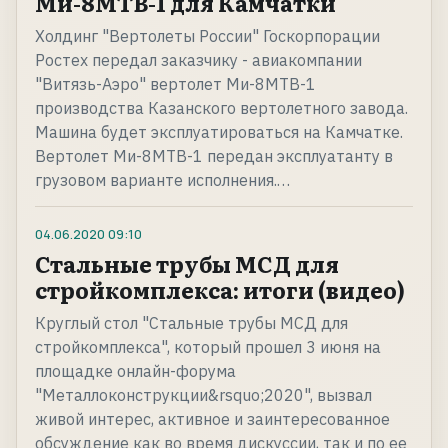
Ми-8МТВ-1 для Камчатки
Холдинг "Вертолеты России" Госкорпорации
Ростех передал заказчику - авиакомпании
"Витязь-Аэро" вертолет Ми-8МТВ-1
производства Казанского вертолетного завода.
Машина будет эксплуатироваться на Камчатке.
Вертолет Ми-8МТВ-1 передан эксплуатанту в
грузовом варианте исполнения.…
04.06.2020
09:10
Стальные трубы МСД для
стройкомплекса: итоги (видео)
Круглый стол "Стальные трубы МСД для
стройкомплекса", который прошел 3 июня на
площадке онлайн-форума
"Металлоконструкции&rsquo;2020", вызвал
живой интерес, активное и заинтересованное
обсуждение как во время дискуссии, так и по ее