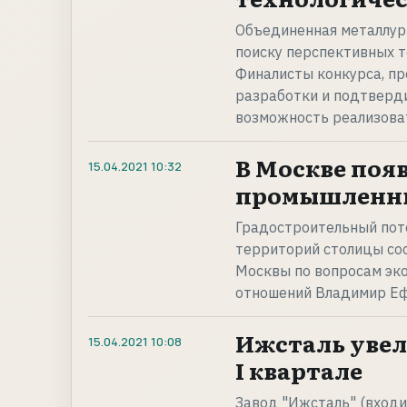
Объединенная металлург
поиску перспективных т
Финалисты конкурса, п
разработки и подтверд
возможность реализова
В Москве появ
15.04.2021
10:32
промышленны
Градостроительный пот
территорий столицы сос
Москвы по вопросам эк
отношений Владимир Е
Ижсталь увел
15.04.2021
10:08
I квартале
Завод "Ижсталь" (входит