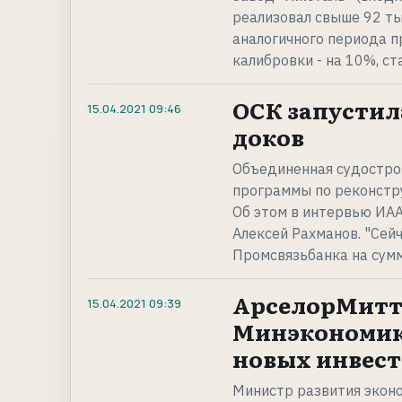
реализовал свыше 92 ты
аналогичного периода п
калибровки - на 10%, с
ОСК запустил
15.04.2021
09:46
доков
Объединенная судостро
программы по реконстр
Об этом в интервью ИА
Алексей Рахманов. "Сей
Промсвязьбанка на сумм
АрселорМитта
15.04.2021
09:39
Минэкономик
новых инвес
Министр развития эконо