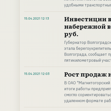
удобными транспортным
Инвестиции в
15.04.2021
12:13
набережной в 
руб.
Губернатор Волгоградск
этапа берегоукрепител
Волгограда, сообщает 
пятикилометровый участ
Рост продаж 
15.04.2021
12:03
В ОАО "Магнитогорский
итоги работы предприят
смогло сориентироватьс
удаленном формате ра