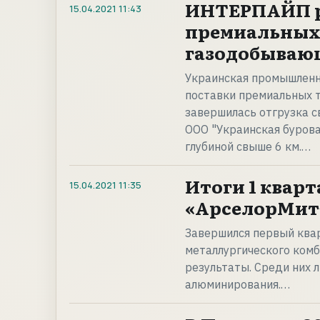
ИНТЕРПАЙП р
15.04.2021
11:43
премиальных 
газодобываю
Украинская промышлен
поставки премиальных 
завершилась отгрузка с
ООО "Украинская бурова
глубиной свыше 6 км.…
Итоги 1 кварт
15.04.2021
11:35
«АрселорМитт
Завершился первый квар
металлургического ком
результаты. Среди них 
алюминирования.…