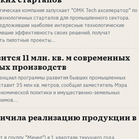
ическая компания запускает "ОМК Tech акселератор" по
ехнологичных стартапов для промышленного сектора.
редложившие наиболее интересные технологические
ившие эффективность своих решений, получат
ть пилотные проекты…
ится 11 млн. кв. м современных
х производств
енциал программы развития бывших промышленных
тавит 35 млн кв. метров, сообщил заместитель Мэра
ономической политики и имущественно-земельных
фимов.…
ичила реализацию продукции в
 в группу "Мечел") в 1 квартале текущего года