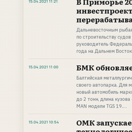
В Приморье 2
15.04.2021
11:21
инвестпроект
перерабатыв
Дальневосточным рыбак
по строительству судов
руководитель Федеральн
года на Дальнем Восто
БМК обновляе
15.04.2021
11:00
Балтийская металлургич
своего автопарка. Для 
новый автомобиль марки
до 2 тонн, длина кузова
MAN модели TGS 19.…
ОМК запускае
15.04.2021
10:54
технологичес