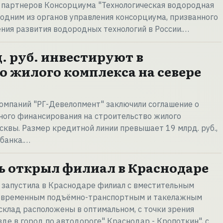
 партнеров Консорциума "Технологическая водородная
я одним из органов управления консорциума, призванного
ния развития водородных технологий в России.…
. руб. инвестируют в
о жилого комплекса на севере
омпаний "РГ-Девелопмент" заключили соглашение о
ного финансирования на строительство жилого
сквы. Размер кредитной линии превышает 19 млрд. руб.,
 банка.…
 открыл филиал в Краснодаре
 запустила в Краснодаре филиал с вместительным
современным подъёмно-транспортным и такелажным
склад расположены в оптимальном, с точки зрения
зде в город по автодороге" Краснодар - Кропоткин", с