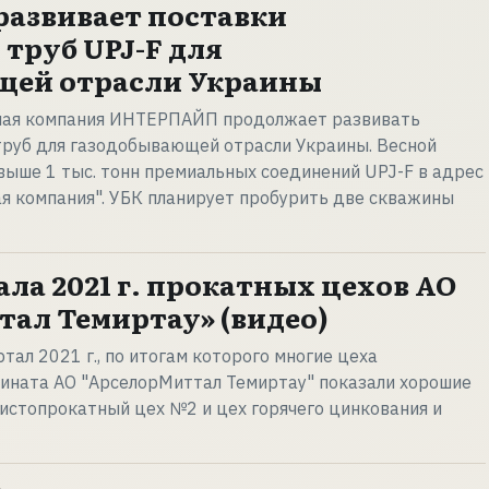
азвивает поставки
труб UPJ-F для
щей отрасли Украины
ная компания ИНТЕРПАЙП продолжает развивать
труб для газодобывающей отрасли Украины. Весной
выше 1 тыс. тонн премиальных соединений UPJ-F в адрес
я компания". УБК планирует пробурить две скважины
ала 2021 г. прокатных цехов АО
ал Темиртау» (видео)
тал 2021 г., по итогам которого многие цеха
бината АО "АрселорМиттал Темиртау" показали хорошие
листопрокатный цех №2 и цех горячего цинкования и