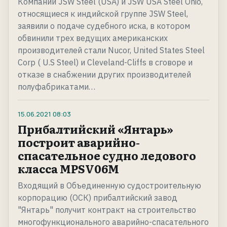
Компании JSW Steel (USA) и JSW USA Steel Ohio,
относящиеся к индийской группе JSW Steel,
заявили о подаче судебного иска, в котором
обвинили трех ведущих американских
производителей стали Nucor, United States Steel
Corp ( U.S Steel) и Cleveland-Cliffs в сговоре и
отказе в снабжении других производителей
полуфабрикатами…
15.06.2021
08:03
Прибалтийский «Янтарь»
построит аварийно-
спасательное судно ледового
класса MPSV06М
Входящий в Объединенную судостроительную
корпорацию (ОСК) прибалтийский завод
"Янтарь" получит контракт на строительство
многофункционального аварийно-спасательного