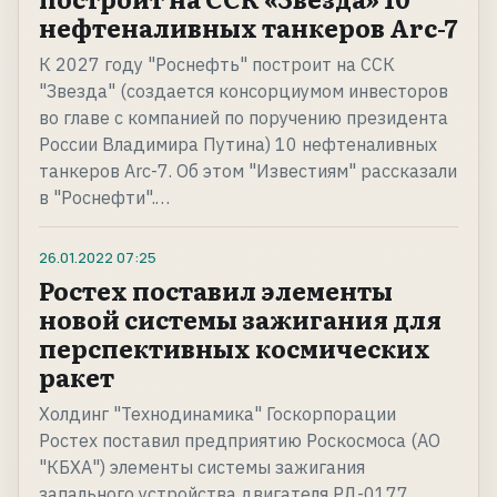
нефтеналивных танкеров Arc-7
К 2027 году "Роснефть" построит на ССК
"Звезда" (создается консорциумом инвесторов
во главе с компанией по поручению президента
России Владимира Путина) 10 нефтеналивных
танкеров Arc-7. Об этом "Известиям" рассказали
в "Роснефти".…
26.01.2022
07:25
Ростех поставил элементы
новой системы зажигания для
перспективных космических
ракет
Холдинг "Технодинамика" Госкорпорации
Ростех поставил предприятию Роскосмоса (АО
"КБХА") элементы системы зажигания
запального устройства двигателя РД-0177.