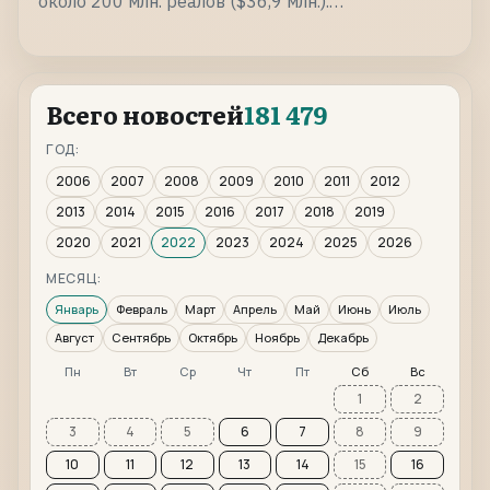
около 200 млн. реалов ($36,9 млн.).…
Всего новостей
181 479
ГОД:
2006
2007
2008
2009
2010
2011
2012
2013
2014
2015
2016
2017
2018
2019
2020
2021
2022
2023
2024
2025
2026
МЕСЯЦ:
Январь
Февраль
Март
Апрель
Май
Июнь
Июль
Август
Сентябрь
Октябрь
Ноябрь
Декабрь
Пн
Вт
Ср
Чт
Пт
Сб
Вс
1
2
3
4
5
6
7
8
9
10
11
12
13
14
15
16