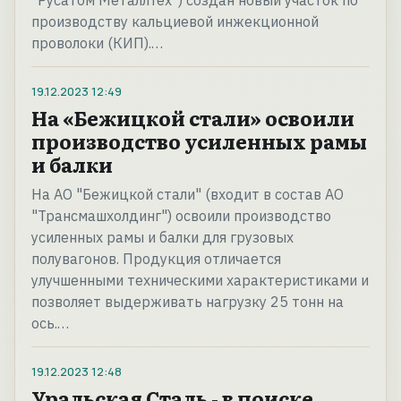
"Русатом МеталлТех") создан новый участок по
производству кальциевой инжекционной
проволоки (КИП).…
19.12.2023
12:49
На «Бежицкой стали» освоили
производство усиленных рамы
и балки
На АО "Бежицкой стали" (входит в состав АО
"Трансмашхолдинг") освоили производство
усиленных рамы и балки для грузовых
полувагонов. Продукция отличается
улучшенными техническими характеристиками и
позволяет выдерживать нагрузку 25 тонн на
ось.…
19.12.2023
12:48
Уральская Сталь - в поиске