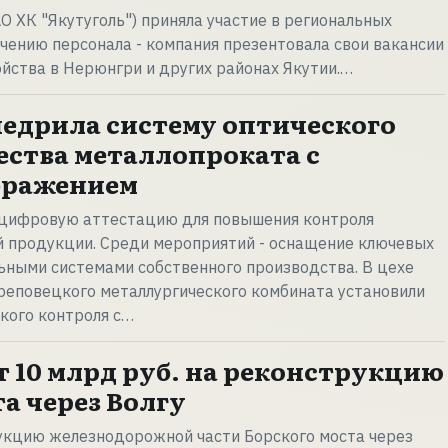
О ХК "Якутуголь") приняла участие в региональных
чению персонала - компания презентовала свои вакансии
йства в Нерюнгри и других районах Якутии.…
недрила систему оптического
ества металлопроката с
бражением
 цифровую аттестацию для повышения контроля
й продукции. Среди мероприятий - оснащение ключевых
ьными системами собственного производства. В цехе
реповецкого металлургического комбината установили
кого контроля с…
 10 млрд руб. на реконструкцию
а через Волгу
укцию железнодорожной части Борского моста через