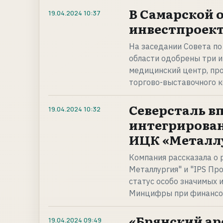
В Самарской 
19.04.2024
10:37
инвестпроекто
На заседании Совета по
области одобрены три и
медицинский центр, пр
торгово-выставочного 
Северсталь в
19.04.2024
10:32
интегрирован
ИЦК «Металл
Компания рассказала о 
Металлургия" и "IPS Пр
статус особо значимых 
Минцифры при финансо
«Брянский ар
19.04.2024
09:49