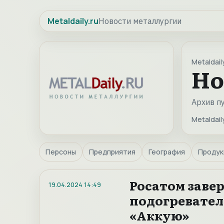
Metaldaily.ru
Новости металлургии
Metaldaily
Но
Архив п
Metaldaily
Персоны
Предприятия
География
Продук
Росатом заве
19.04.2024
14:49
подогревател
«Аккую»