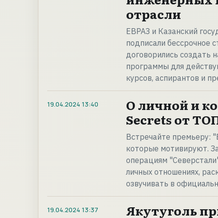
отрасли
ЕВРАЗ и Казанский гос
подписали бессрочное с
договорились создать н
программы для действу
курсов, аспирантов и п
О личной и к
19.04.2024
13:40
Secrets от Т
Встречайте премьеру: "
которые мотивируют. З
операциям "Северстали"
личных отношениях, рас
озвучивать в официаль
Якутуголь пр
19.04.2024
13:37