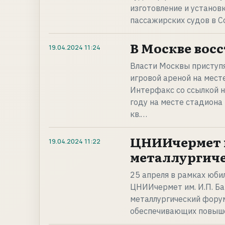
изготовление и установ
пассажирских судов в С
В Москве вос
19.04.2024
11:24
Власти Москвы приступя
игровой ареной на мест
Интерфакс со ссылкой 
году на месте стадиона
кв.…
ЦНИИчермет 
19.04.2024
11:22
металлургич
25 апреля в рамках юб
ЦНИИчермет им. И.П. Б
металлургический форум
обеспечивающих повыше