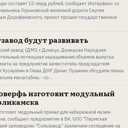
де составят 10 млрд рублей, сообщает Интерфакс со
ачальника Горьковской железной дороги Сергея
вам Дорофеевского, проект прошел государственную
завод будут развивать
ский завод (ДМЗ, г.Донецк, Донецкая Народная
чительный потенциал наращивания объемов выпуска
изита на предприятие заместитель председателя
 Хуснуллин и Глава ДНР Денис Пушилин обсудили планы
весьма масштабны, - со…
оверфь изготовит модульный
оликамска
готовит модульный причал для набережной музея-
ке, сообщает предприятие в ВК. ООО "Пермская
зей-заповедник "Сользавод" заключили соглашение на