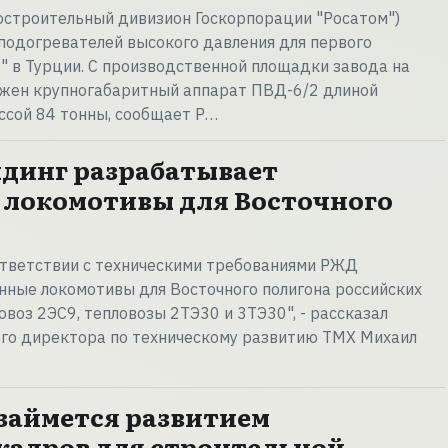
остроительный дивизион Госкорпорации "Росатом")
подогревателей высокого давления для первого
" в Турции. С производственной площадки завода на
жен крупногабаритный аппарат ПВД-6/2 длиной
ссой 84 тонны, сообщает Р…
динг разрабатывает
локомотивы для Восточного
ответствии с техническими требованиями РЖД
нные локомотивы для Восточного полигона российских
овоз 2ЭС9, тепловозы 2ТЭ30 и 3ТЭ30", - рассказал
ого директора по техническому развитию ТМХ Михаил
займется развитием
адров для строительной