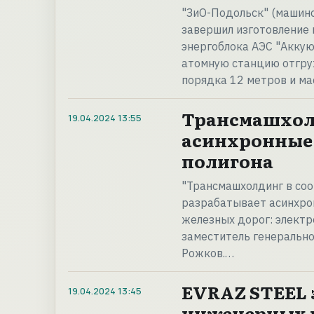
"ЗиО-Подольск" (машин
завершил изготовление 
энергоблока АЭС "Аккую
атомную станцию отгру
порядка 12 метров и ма
Трансмашхол
19.04.2024
13:55
асинхронные 
полигона
"Трансмашхолдинг в со
разрабатывает асинхро
железных дорог: электр
заместитель генеральн
Рожков.…
EVRAZ STEEL 
19.04.2024
13:45
инженерных к