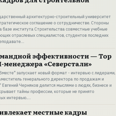
ударственный архитектурно-строительный университет
тратегическое соглашение о сотрудничестве. Стороны
а базе института Строительства совместные учебные
ющих отраслевых специалистов, студентов последних
реподавате…
омандной эффективности — Top
ОП-менеджера «Северстали»
Вместе" запускает новый формат - интервью с лидерами,
аместитель генерального директора по продажам и
 Евгений Черняков делится мыслями о людях, бизнесе и
крывает тайны профессии, которые не принято
ных интервью.…
ивлекает местные кадры