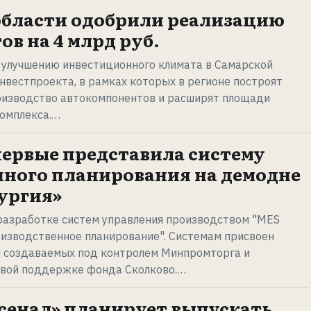
области одобрили реализацию
в на 4 млрд руб.
 улучшению инвестиционного климата в Самарской
нвестпроекта, в рамках которых в регионе построят
оизводство автокомпонентов и расширят площади
комплекса.…
первые представила систему
ного планирования на демодне
ургия»
разработке систем управления производством "MES
оизводственное планирование". Системам присвоен
и создаваемых под контролем Минпромторга и
вой поддержке фонда Сколково.…
сенал» планирует выпускать