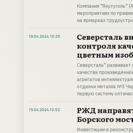
Компания "Якутуголь" (А
мероприятиях по привле
на ярмарках трудоустро
Северсталь в
19.04.2024
13:29
контроля кач
цветным изо
Северсталь" развивает
качества произведенно
агрегатов интеллектуал
отделки металла №3 Че
первую систему оптичес
РЖД направят
19.04.2024
12:52
Борского мост
Инвестиции в реконстр