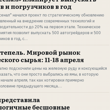
в и погрузчиков в год
сенал" начался проект по стратегическому обновлению
авленный на внедрение современных технологий и
одительности до 20% на первом этапе. Техническое
иятия позволит выпускать 500 автогрейдеров и 500
иков в год, с…
тепель. Мировой рынок
кого сырья: 11-18 апреля
апно подскочили цены на железную руду и коксующийся
казать, что они просто выбрались из ямы, в которую
 начале апреля, так как котировки примерно
половине предыдущего месяца.…
представила
логичные бесшовные