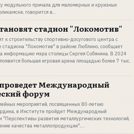
ку модульного причала для маломерных и круизных
оликамске, говорится в…
становят стадион "Локомотив"
т к строительству спортивно-досугового центра с
е стадиона "Локомотив" в районе Люблино, сообщает
на информацию мэра столицы Сергея Собянина. В 2024
 появится большая игровая арена площадью более 7 тыс.
проведет Международный
еский форум
илейных мероприятий, посвященных 80-летию
ардина, в Институте пройдет Международный
 "Перспективы развития металлургических технологий,
ние качества металлопродукции".…