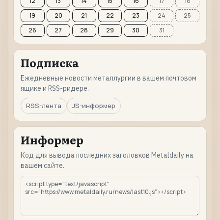
12
13
14
15
16
17
18
19
20
21
22
23
24
25
26
27
28
29
30
31
Подписка
Ежедневные новости металлургии в вашем почтовом
ящике и RSS-ридере.
RSS-лента
JS-информер
Информер
Код для вывода последних заголовков Metaldaily на
вашем сайте.