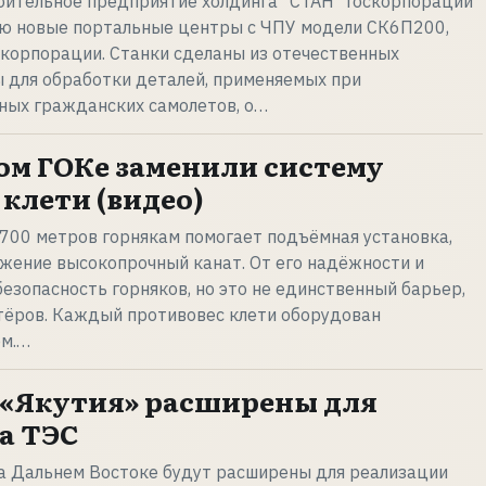
оительное предприятие холдинга "СТАН" Госкорпорации
рию новые портальные центры с ЧПУ модели СК6П200,
корпорации. Станки сделаны из отечественных
 для обработки деталей, применяемых при
ных гражданских самолетов, о…
ом ГОКе заменили систему
клети (видео)
 700 метров горнякам помогает подъёмная установка,
жение высокопрочный канат. От его надёжности и
безопасность горняков, но это не единственный барьер,
тёров. Каждый противовес клети оборудован
м.…
 «Якутия» расширены для
а ТЭС
на Дальнем Востоке будут расширены для реализации