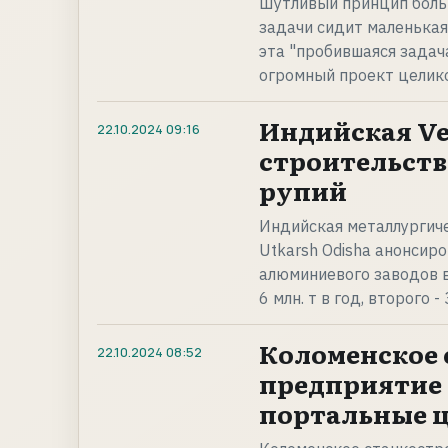
Шутливый принцип больш
задачи сидит маленькая
эта "пробившаяся задач
огромный проект целик
Индийская Ve
22.10.2024
09:16
строительств
рупий
Индийская металлургич
Utkarsh Odisha анонсир
алюминиевого заводов 
6 млн. т в год, второго - 
Коломенское 
22.10.2024
08:52
предприятие 
портальные ц