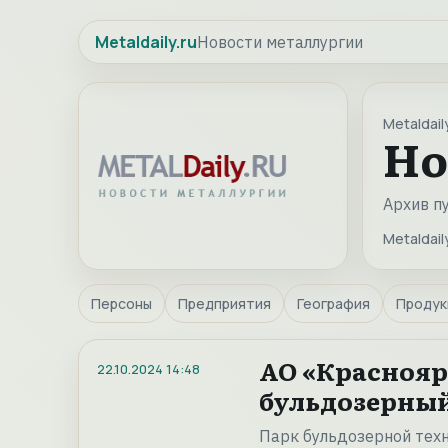
Metaldaily.ru
Новости металлургии
Metaldaily
Но
Архив п
Metaldaily
Персоны
Предприятия
География
Продук
АО «Краснояр
22.10.2024
14:48
бульдозерный
Парк бульдозерной техн