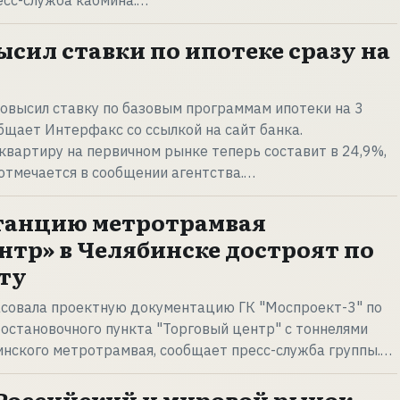
есс-служба кабмина.…
ысил ставки по ипотеке сразу на
повысил ставку по базовым программам ипотеки на 3
бщает Интерфакс со ссылкой на сайт банка.
квартиру на первичном рынке теперь составит в 24,9%,
 отмечается в сообщении агентства.…
танцию метротрамвая
нтр» в Челябинске достроят по
ту
асовала проектную документацию ГК "Моспроект-3" по
остановочного пункта "Торговый центр" с тоннелями
инского метротрамвая, сообщает пресс-служба группы.…
 Российский и мировой рынок