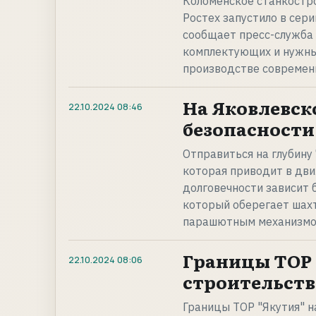
Коломенское станкостр
Ростех запустило в се
сообщает пресс-служба 
комплектующих и нужны
производстве современ
На Яковлевск
22.10.2024
08:46
безопасности 
Отправиться на глубину
которая приводит в дви
долговечности зависит 
который оберегает шах
парашютным механизмо
Границы ТОР
22.10.2024
08:06
строительств
Границы ТОР "Якутия" 