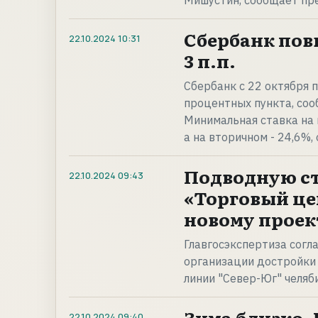
Мишустин, сообщает пр
Сбербанк пов
22.10.2024
10:31
3 п.п.
Сбербанк с 22 октября 
процентных пункта, соо
Минимальная ставка на 
а на вторичном - 24,6%,
Подводную с
22.10.2024
09:43
«Торговый це
новому проек
Главгосэкспертиза согл
организации достройки 
линии "Север-Юг" челяб
Зима близко.
22.10.2024
09:40