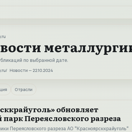
.ru
вости металлургии 
убликаций по выбранной дате.
.ru
Новости — 22.10.2024
ция
Отрасли
сккрайуголь» обновляет
 парк Переясловского разреза
ики Переясловского разреза АО "Красноярсккрайуголь"