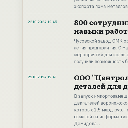
экспорта лома металлов
800 сотрудни
22.10.2024
12:43
навыки работ
Чусовской завод ОМК ор
летия предприятия. С м
мероприятий для коллек
получили возможность 
ООО "Центрол
22.10.2024
12:41
деталей для 
В запуск импортозамещ
двигателей воронежское
которых 1,5 млрд руб. 
ссылкой на информацию
Демидова.…