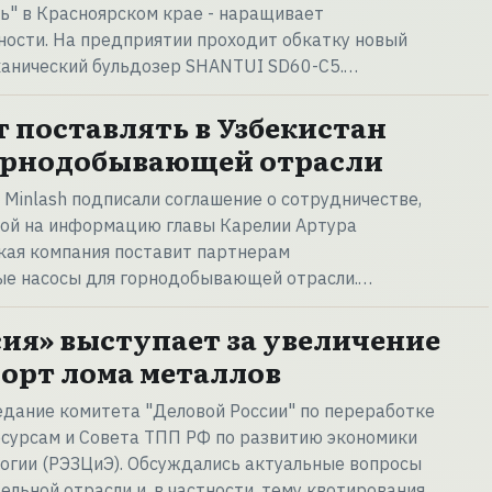
ль" в Красноярском крае - наращивает
ости. На предприятии проходит обкатку новый
анический бульдозер SHANTUI SD60-C5.…
т поставлять в Узбекистан
горнодобывающей отрасли
Minlash подписали соглашение о сотрудничестве,
кой на информацию главы Карелии Артура
кая компания поставит партнерам
е насосы для горнодобывающей отрасли.…
сия» выступает за увеличение
порт лома металлов
едание комитета "Деловой России" по переработке
есурсам и Совета ТПП РФ по развитию экономики
логии (РЭЗЦиЭ). Обсуждались актуальные вопросы
ельной отрасли и, в частности, тему квотирования