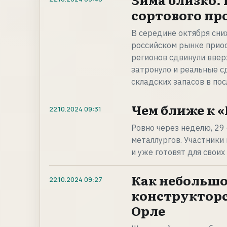
сортового про
В середине октября сни
российском рынке прио
регионов сдвинули ввер
затронуло и реальные сд
складских запасов в по
Чем ближе к «
22.10.2024
09:31
Ровно через неделю, 29
металлургов. Участники
и уже готовят для свои
Как небольшо
22.10.2024
09:27
конструкторс
Орле