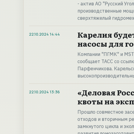
- актив АО "Русский Уго
производственные мощн
сверхтяжелый гидромех
Карелия буде
22.10.2024
14:44
насосы для 
Компании "ПГМК" и MST 
сообщает ТАСС со ссыл
Парфенчикова. Карельс
высокопроизводительны
«Деловая Рос
22.10.2024
13:36
квоты на экс
Прошло совместное зас
отходов и вторичным р
замкнутого цикла и эко
развития ломозаготовит