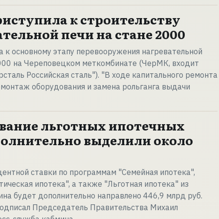
риступила к строительству
ательной печи на стане 2000
а к основному этапу перевооружения нагревательной
2000 на Череповецком меткомбинате (ЧерМК, входит
рсталь Российская сталь"). "В ходе капитального ремонта
емонтаж оборудования и замена рольганга выдачи
вание льготных ипотечных
полнительно выделили около
ентной ставки по программам "Семейная ипотека",
ическая ипотека", а также "Льготная ипотека" из
на будет дополнительно направлено 446,9 млрд руб.
подписал Председатель Правительства Михаил