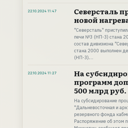
Северсталь п
22.10.2024
11:47
новой нагрев
"Северсталь" приступил
печи №3 (НП-3) стана 
состав дивизиона "Севе
стана 2000 выполнен д
(НП-3).…
На субсидиро
22.10.2024
11:27
программ до
500 млрд руб.
На субсидирование проц
"Дальневосточная и аркт
резервного фонда кабми
Распоряжение об этом 