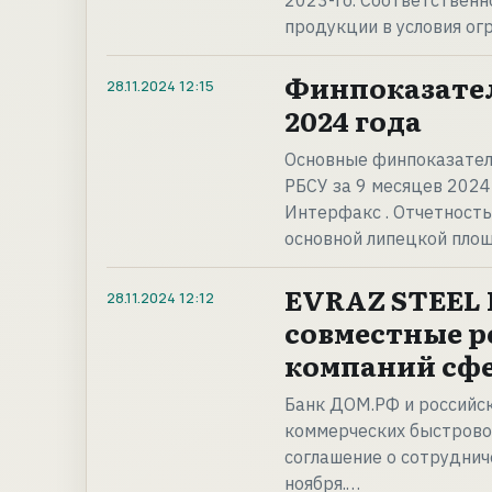
2023-го. Соответственн
продукции в условия ог
Финпоказател
28.11.2024
12:15
2024 года
Основные финпоказател
РБСУ за 9 месяцев 2024
Интерфакс . Отчетность
основной липецкой площ
EVRAZ STEEL 
28.11.2024
12:12
совместные 
компаний сф
Банк ДОМ.РФ и российс
коммерческих быстрово
соглашение о сотруднич
ноября.…