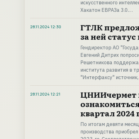
искусственного интелле
Хакатон ЕВРАЗа 3.0.…
ГТЛК предлож
28.11.2024
12:30
за ней стату
Гендиректор АО "Госуда
Евгений Дитрих попрос
Решетникова поддержат
института развития в т
"Интерфаксу" источник
ЦНИИчермет и
28.11.2024
12:21
ознакомиться 
квартал 2024 г
По итогам девяти месяце
производства приобрел 