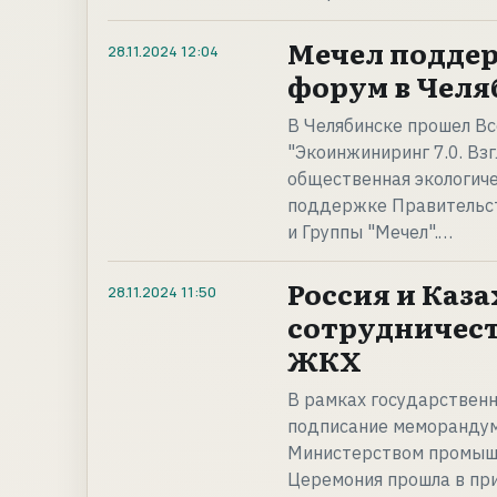
Мечел подде
28.11.2024
12:04
форум в Челя
В Челябинске прошел В
"Экоинжиниринг 7.0. Вз
общественная экологиче
поддержке Правительст
и Группы "Мечел".…
Россия и Каз
28.11.2024
11:50
сотрудничест
ЖКХ
В рамках государственн
подписание меморандум
Министерством промышл
Церемония прошла в пр