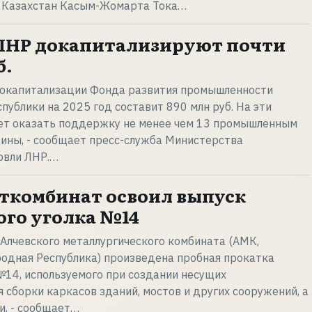
 Казахстан Касым-Жомарта Тока…
П ЛНР докапитализируют почти
б.
 докапитализации Фонда развития промышленности
публики на 2025 год составит 890 млн руб. На эти
ет оказать поддержку не менее чем 13 промышленным
ины, - сообщает пресс-служба Министерства
овли ЛНР.…
ткомбинат освоил выпуск
го уголка №14
Алчевского металлургического комбината (АМК,
ародная Республика) произведена пробная прокатка
№14, используемого при создании несущих
 сборки каркасов зданий, мостов и других сооружений, а
и, - сообщает…