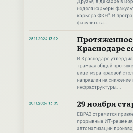
Друзья, в декабре в В
неделя карьеры факуль
карьера ФКН". В програ
факультета.…
Протяженност
28.11.2024
13:12
Краснодаре с
В Краснодаре утвердили
трамвая общей протяже
вице-мэра краевой сто
направлен на снижение 
инфраструктуры.…
29 ноября ста
28.11.2024
13:05
ЕВРАЗ стремится привле
прорывные ИТ-решения. 
автоматизации производ