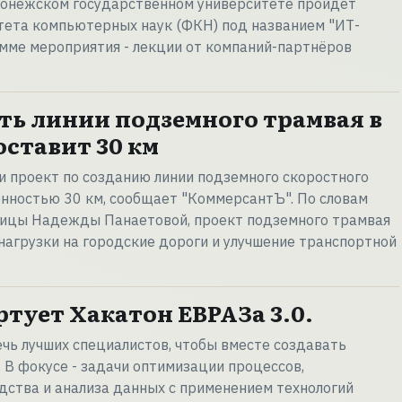
оронежском государственном университете пройдёт
тета компьютерных наук (ФКН) под названием "ИТ-
мме мероприятия - лекции от компаний-партнёров
ь линии подземного трамвая в
оставит 30 км
 проект по созданию линии подземного скоростного
нностью 30 км, сообщает "КоммерсантЪ". По словам
лицы Надежды Панаетовой, проект подземного трамвая
нагрузки на городские дороги и улучшение транспортной
ртует Хакатон ЕВРАЗа 3.0.
чь лучших специалистов, чтобы вместе создавать
В фокусе - задачи оптимизации процессов,
ства и анализа данных с применением технологий