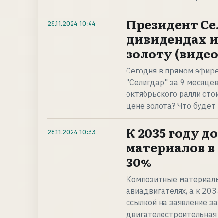
Президент Се
28.11.2024
10:44
дивидендах и
золоту (видео
Сегодня в прямом эфир
"Селигдар" за 9 месяцев
октябрьского ралли сто
цене золота? Что будет
К 2035 году 
28.11.2024
10:33
материалов в
30%
Композитные материалы
авиадвигателях, а к 203
ссылкой на заявление з
двигателестроительная