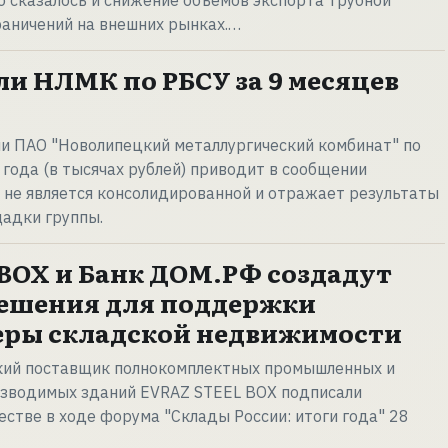
о сказалось и снижение объемов экспорта трубной
раничений на внешних рынках.…
и НЛМК по РБСУ за 9 месяцев
и ПАО "Новолипецкий металлургический комбинат" по
 года (в тысячах рублей) приводит в сообщении
 не является консолидированной и отражает результаты
адки группы.
BOX и Банк ДОМ.РФ создадут
решения для поддержки
еры складской недвижимости
кий поставщик полнокомплектных промышленных и
зводимых зданий EVRAZ STEEL BOX подписали
естве в ходе форума "Склады России: итоги года" 28