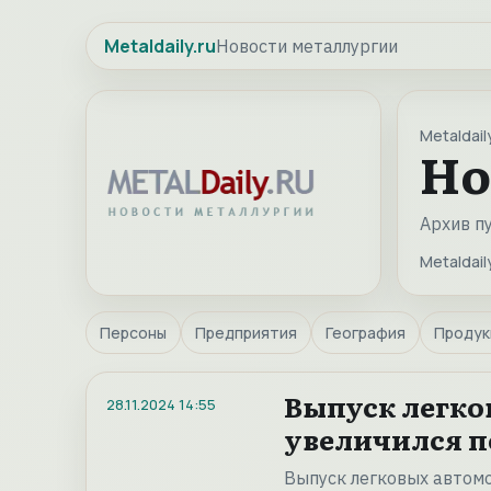
Metaldaily.ru
Новости металлургии
Metaldaily
Но
Архив п
Metaldaily
Персоны
Предприятия
География
Продук
Выпуск легко
28.11.2024
14:55
увеличился п
Выпуск легковых автомо