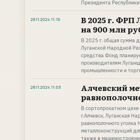
Президента Республики
В 2025 г. ФР
28.11.2024
11:15
на 900 млн ру
В 2025 г. общая сумма
Луганской Народной Рес
средства Фонд планиру
производителям Луганщ
промышленности и торг
Алчевский ме
28.11.2024
11:03
равнополочно
В сортопрокатном цехе 
г.Алчевск, Луганская Н
равнополочного уголка 
металлоконструкций для
также в машиностроени