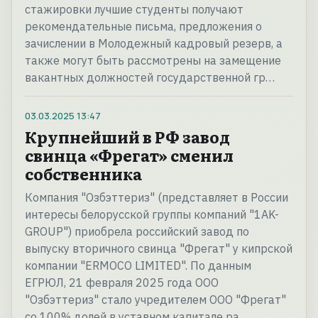
стажировки лучшие студенты получают
рекомендательные письма, предложения о
зачислении в Молодежный кадровый резерв, а
также могут быть рассмотрены на замещение
вакантных должностей государственной гр…
03.03.2025
13:47
Крупнейший в РФ завод
свинца «Фрегат» сменил
собственника
Компания "Озбэттериз" (представляет в России
интересы белорусской группы компаний "1AK-
GROUP") приобрела российский завод по
выпуску вторичного свинца "Фрегат" у кипрской
компании "ERMOCO LIMITED". По данным
ЕГРЮЛ, 21 февраля 2025 года ООО
"Озбэттериз" стало учредителем ООО "Фрегат"
со 100% долей в уставном капитале ра…