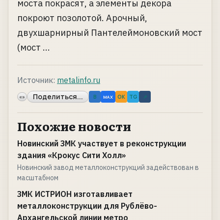
моста покрасят, а элементы декора
покроют позолотой. Арочный,
двухшарнирный Пантелеймоновский мост
(мост ...
Источник:
metalinfo.ru
Поделиться...
«»
B
OK
TG
↗
MAX
Похожие новости
Новинский ЗМК участвует в реконструкции
здания «Крокус Сити Холл»
Новинский завод металлоконструкций задействован в
масштабном
ЗМК ИСТРИОН изготавливает
металлоконструкции для Рублёво-
Архангельской линии метро