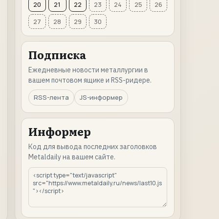
20
21
22
23
24
25
26
27
28
29
30
Подписка
Ежедневные новости металлургии в
вашем почтовом ящике и RSS-ридере.
RSS-лента
JS-информер
Информер
Код для вывода последних заголовков
Metaldaily на вашем сайте.