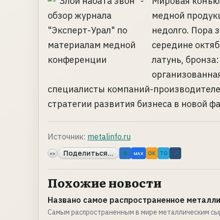
Мировая конъю
медной продук
недолго. Пора 
середине октяб
латунь, бронза
организованна
специалисты компаний-производителе
стратегии развития бизнеса в новой фа
Источник:
metalinfo.ru
Поделиться...
«»
B
OK
TG
↗
MAX
Похожие новости
Названо самое распространенное металли
Самым распространенным в мире металлическим сы