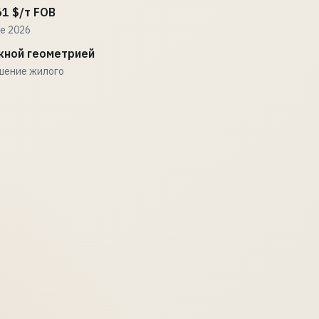
61 $/т FOB
ле 2026
жной геометрией
шение жилого