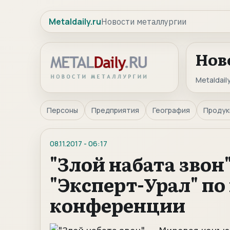
Metaldaily.ru
Новости металлургии
Нов
Metaldaily
Персоны
Предприятия
География
Продук
08.11.2017
-
06:17
"Злой набата звон
"Эксперт-Урал" п
конференции