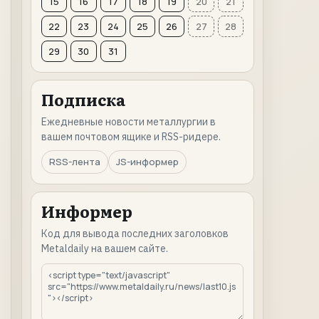
15
16
17
18
19
20
21
22
23
24
25
26
27
28
29
30
31
Подписка
Ежедневные новости металлургии в
вашем почтовом ящике и RSS-ридере.
RSS-лента
JS-информер
Информер
Код для вывода последних заголовков
Metaldaily на вашем сайте.