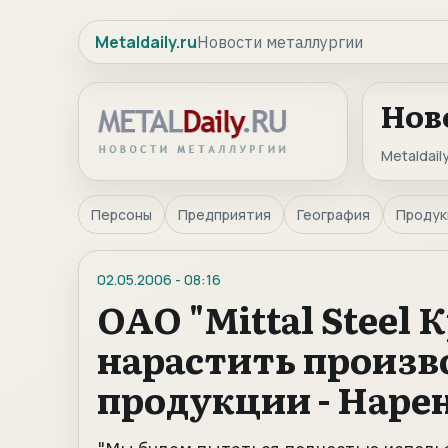
Metaldaily.ru
Новости металлургии
Нов
Metaldaily
Персоны
Предприятия
География
Продук
02.05.2006
-
08:16
ОАО "Mittal Steel
нарастить произв
продукции - Наре