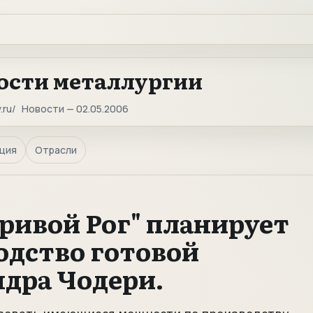
ости металлургии
.ru
Новости — 02.05.2006
ция
Отрасли
 Кривой Рог" планирует
одство готовой
ндра Чодери.