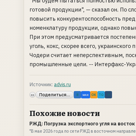
"Мы будем пытаться полностью испол
готовой продукции", — сказал он. По с
повысить конкурентоспособность предп
номенклатуру продукции, однако повы
При этом предусматривается постепен
уголь, кокс, скорее всего, украинского
Чодери считает неперспективным, поск
промышленные цели. -- Интерфакс-Укр
Источник:
advis.ru
Поделиться...
«»
B
OK
TG
↗
MAX
Похожие новости
РЖД: Погрузка экспортного угля на восток 
"В мае 2026 года по сети РЖД в восточном направл