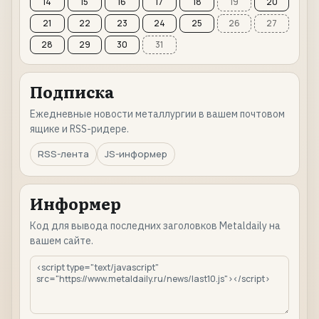
14
15
16
17
18
19
20
21
22
23
24
25
26
27
28
29
30
31
Подписка
Ежедневные новости металлургии в вашем почтовом
ящике и RSS-ридере.
RSS-лента
JS-информер
Информер
Код для вывода последних заголовков Metaldaily на
вашем сайте.