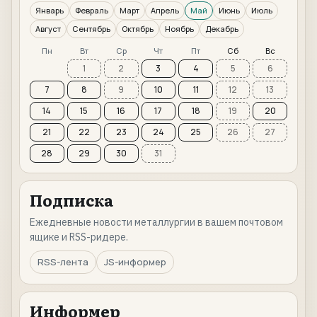
Январь
Февраль
Март
Апрель
Май
Июнь
Июль
Август
Сентябрь
Октябрь
Ноябрь
Декабрь
Пн
Вт
Ср
Чт
Пт
Сб
Вс
1
2
3
4
5
6
7
8
9
10
11
12
13
14
15
16
17
18
19
20
21
22
23
24
25
26
27
28
29
30
31
Подписка
Ежедневные новости металлургии в вашем почтовом
ящике и RSS-ридере.
RSS-лента
JS-информер
Информер