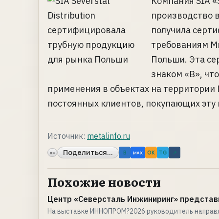
Компания SIA «S
производство в
получила серти
требованиям М
Польши. Эта с
знаком «В», чт
применения в объектах на территории П
постоянных клиентов, покупающих эту 
Источник:
metalinfo.ru
Поделиться...
«»
B
OK
TG
↗
MAX
Похожие новости
Центр «Северсталь Инжиниринг» представ
На выставке ИННОПРОМ?2026 руководитель направ