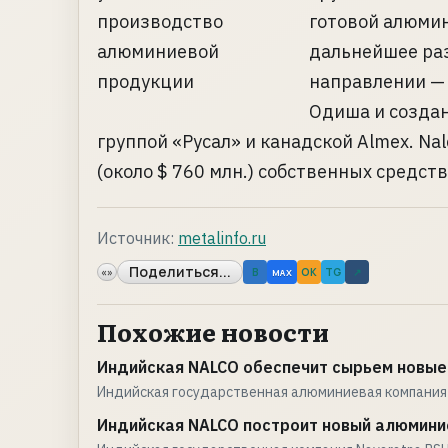
готовой алюмин
дальнейшее ра
направлении — 
Одиша и создан
группой «Русал» и канадской Almex. Na
(около $ 760 млн.) собственных средств
Источник:
metalinfo.ru
Поделиться...
«»
B
OK
TG
↗
MAX
Похожие новости
Индийская NALCO обеспечит сырьем новые
Индийская государственная алюминиевая компания
Индийская NALCO построит новый алюмини