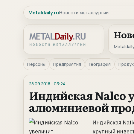
Metaldaily.ru
Новости металлургии
Нов
Metaldaily
Персоны
Предприятия
География
Продук
28.09.2018
-
03:24
Индийская Nalco 
алюминиевой про
Индийская Nati
крупный инвес