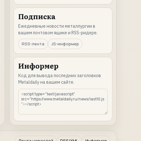
Подписка
Ежедневные новости металлургии в
вашем почтовом ящике и RSS-ридере.
RSS-лента
JS-информер
Информер
Код для вывода последних заголовков
Metaldaily на вашем сайте.
Лента новостей
RSS/XML
Информер