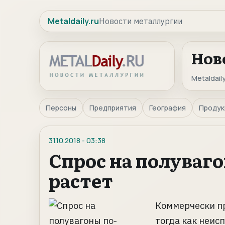
Metaldaily.ru
Новости металлургии
Нов
Metaldaily
Персоны
Предприятия
География
Продук
31.10.2018
-
03:38
Спрос на полуваг
растет
Коммерчески пр
тогда как неис