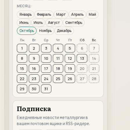
МЕСЯЦ:
Январь
Февраль
Март
Апрель
Май
Июнь
Июль
Август
Сентябрь
Октябрь
Ноябрь
Декабрь
Пн
Вт
Ср
Чт
Пт
Сб
Вс
1
2
3
4
5
6
7
8
9
10
11
12
13
14
15
16
17
18
19
20
21
22
23
24
25
26
27
28
29
30
31
Подписка
Ежедневные новости металлургии в
вашем почтовом ящике и RSS-ридере.