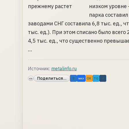
низком уровне 
парка составил
заводами СНГ составила 6,8 тыс. ед., ч
тыс. ед.). При этом списано было всего
4,5 тыс. ед., что существенно превышае
...
Источник:
metalinfo.ru
Поделиться...
«»
B
OK
TG
↗
MAX