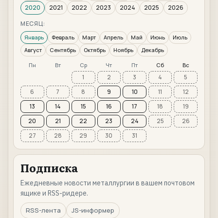
2020
2021
2022
2023
2024
2025
2026
МЕСЯЦ:
Январь
Февраль
Март
Апрель
Май
Июнь
Июль
Август
Сентябрь
Октябрь
Ноябрь
Декабрь
Пн
Вт
Ср
Чт
Пт
Сб
Вс
1
2
3
4
5
6
7
8
9
10
11
12
13
14
15
16
17
18
19
20
21
22
23
24
25
26
27
28
29
30
31
Подписка
Ежедневные новости металлургии в вашем почтовом
ящике и RSS-ридере.
RSS-лента
JS-информер