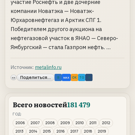
участие Роснефть и две дочерние
компании Новатэка — Новатэк-
Юрхаровнефтегаз и Арктик СПГ 1.
Победителем другого аукциона на
нефтегазовой участок в ЯНАО — Северо-
Ямбургский — стала Газпром нефть. ...
Источник:
metalinfo.ru
Поделиться...
«»
B
OK
TG
↗
MAX
Всего новостей
181 479
ГОД:
2006
2007
2008
2009
2010
2011
2012
2013
2014
2015
2016
2017
2018
2019