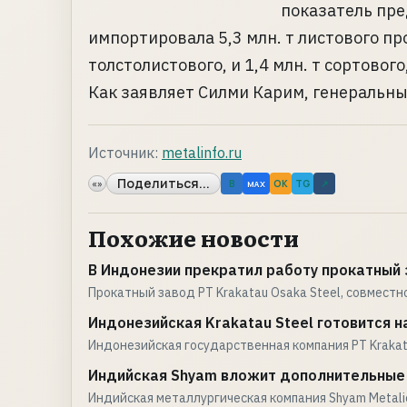
показатель пре
импортировала 5,3 млн. т листового про
толстолистового, и 1,4 млн. т сортового,
Как заявляет Силми Карим, генеральный 
Источник:
metalinfo.ru
Поделиться...
«»
B
OK
TG
↗
MAX
Похожие новости
В Индонезии прекратил работу прокатный
Прокатный завод PT Krakatau Osaka Steel, совместн
Индонезийская Krakatau Steel готовится 
Индонезийская государственная компания PT Krakat
Индийская Shyam вложит дополнительные 
Индийская металлургическая компания Shyam Metalic