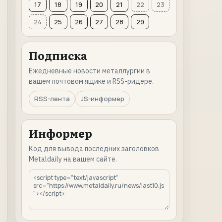
17
18
19
20
21
22
23
24
25
26
27
28
29
Подписка
Ежедневные новости металлургии в
вашем почтовом ящике и RSS-ридере.
RSS-лента
JS-информер
Информер
Код для вывода последних заголовков
Metaldaily на вашем сайте.