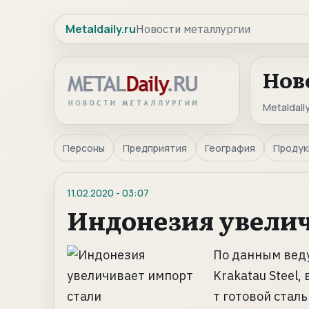
Metaldaily.ru
Новости металлургии
Нов
Metaldaily
Персоны
Предприятия
География
Продук
11.02.2020
-
03:07
Индонезия увелич
По данным вед
Krakatau Steel,
т готовой стал