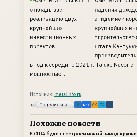
Американская м
падения доходо
эпидемией коро
крупнейших инв
строительство с
штате Кентукки
производительн
в год к середине 2021 г. Также Nucor 
мощностью ...
Источник:
metalinfo.ru
Поделиться...
«»
B
OK
TG
↗
MAX
Похожие новости
В США будет построен новый завод крупн