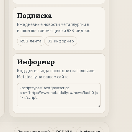
Подписка
Ежедневные новости металлургии в
вашем почтовом ящике и RSS-ридере.
RSS-лента
JS-информер
Информер
Код для вывода последних заголовков
Metaldaily на вашем сайте.
Лента новостей
RSS/XML
Информер