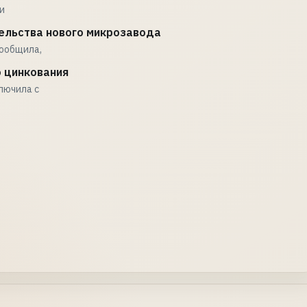
и
тельства нового микрозавода
сообщила,
о цинкования
лючила с