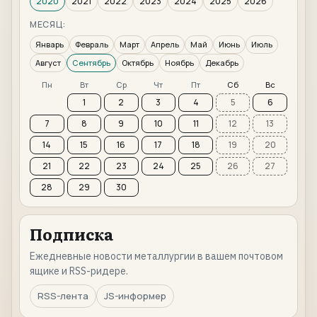
2020
2021
2022
2023
2024
2025
2026
МЕСЯЦ:
Январь
Февраль
Март
Апрель
Май
Июнь
Июль
Август
Сентябрь
Октябрь
Ноябрь
Декабрь
Пн
Вт
Ср
Чт
Пт
Сб
Вс
1
2
3
4
5
6
7
8
9
10
11
12
13
14
15
16
17
18
19
20
21
22
23
24
25
26
27
28
29
30
Подписка
Ежедневные новости металлургии в вашем почтовом
ящике и RSS-ридере.
RSS-лента
JS-информер