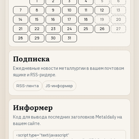
1
2
3
4
5
6
7
8
9
10
11
12
13
14
15
16
17
18
19
20
21
22
23
24
25
26
27
28
29
30
31
Подписка
Ежедневные новости металлургии в вашем почтовом
ящике и RSS-ридере.
RSS-лента
JS-информер
Информер
Код для вывода последних заголовков Metaldaily на
вашем сайте.