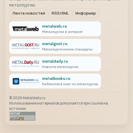
металлургии.
Лента новостей
RSS/XML
Информер
metalweb.ru
Металлургия в интернет
metalgost.ru
Металлургические стандарты
metaldaily.ru
Новости металлургии
metalbooks.ru
Библиотека книг по металлургии
©
2026
Metaldaily.ru
Использование материалов допускается при ссылке на
источник.