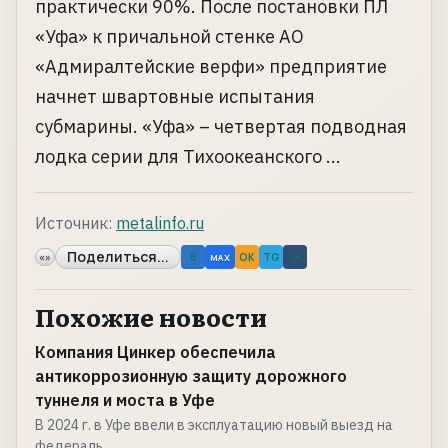
практически 90%. После постановки ПЛ
«Уфа» к причальной стенке АО
«Адмиралтейские верфи» предприятие
начнет швартовные испытания
субмарины. «Уфа» – четвертая подводная
лодка серии для Тихоокеанского ...
Источник:
metalinfo.ru
Поделиться...
«»
B
OK
TG
↗
MAX
Похожие новости
Компания Цинкер обеспечила
антикоррозионную защиту дорожного
туннеля и моста в Уфе
В 2024 г. в Уфе ввели в эксплуатацию новый выезд на
федераль