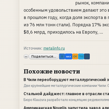
рынок, компани
особенным удовольствием делают это 
в прошлом году, когда доля экспорта в
из 76 млн тонн стали). Порядка 17% экс
$8,6 млрд, приходилось на Европу, ...
Источник:
metalinfo.ru
Поделиться...
«»
B
OK
TG
↗
MAX
Похожие новости
В Чили переоборудуют металлургический 
Две крупнейшие металлургические компании Чили: G
Стальной дайджест: главное в отрасли ст
Бюро Klauzura разработало концепцию редевелопм
Американская Novelis запустила завод ал