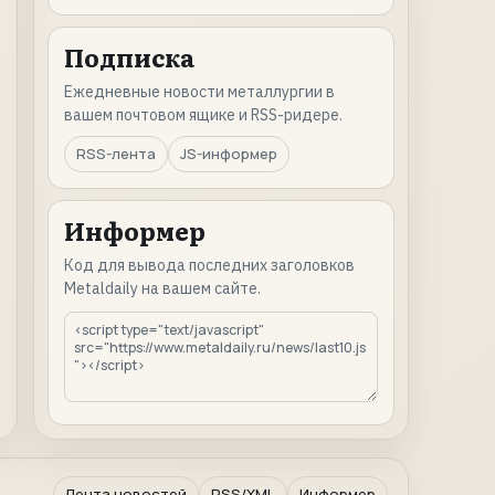
Подписка
Ежедневные новости металлургии в
вашем почтовом ящике и RSS-ридере.
RSS-лента
JS-информер
Информер
Код для вывода последних заголовков
Metaldaily на вашем сайте.
Лента новостей
RSS/XML
Информер