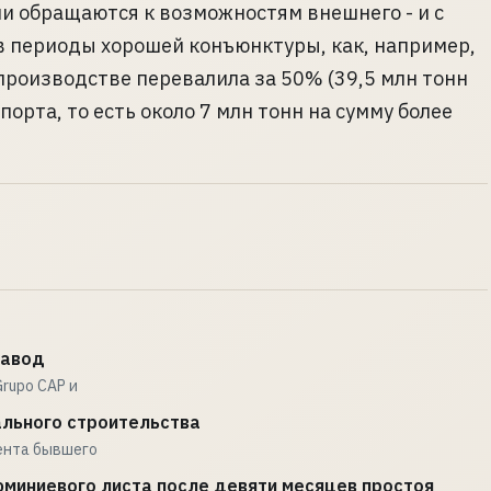
и обращаются к возможностям внешнего - и с
в периоды хорошей конъюнктуры, как, например,
 производстве перевалила за 50% (39,5 млн тонн
порта, то есть около 7 млн тонн на сумму более
завод
rupo CAP и
ального строительства
ента бывшего
юминиевого листа после девяти месяцев простоя