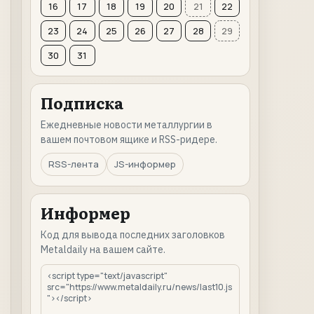
16
17
18
19
20
21
22
23
24
25
26
27
28
29
30
31
Подписка
Ежедневные новости металлургии в
вашем почтовом ящике и RSS-ридере.
RSS-лента
JS-информер
Информер
Код для вывода последних заголовков
Metaldaily на вашем сайте.