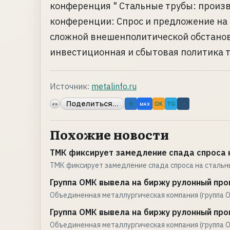
конференция " Стальные трубы: произв
конференции: Спрос и предложение на 
сложной внешенполитической обстанов
инвестиционная и сбытовая политика т
Источник:
metalinfo.ru
Поделиться...
«»
B
OK
TG
↗
MAX
Похожие новости
ТМК фиксирует замедление спада спроса н
ТМК фиксирует замедление спада спроса на стальн
Группа ОМК вывела на биржу рулонный про
Объединенная металлургическая компания (группа 
Группа ОМК вывела на биржу рулонный про
Объединенная металлургическая компания (группа 