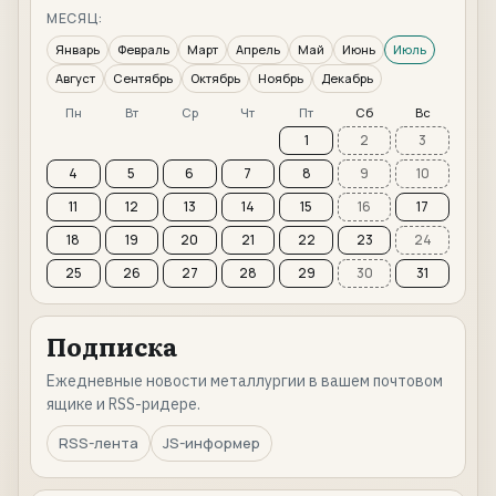
МЕСЯЦ:
Январь
Февраль
Март
Апрель
Май
Июнь
Июль
Август
Сентябрь
Октябрь
Ноябрь
Декабрь
Пн
Вт
Ср
Чт
Пт
Сб
Вс
1
2
3
4
5
6
7
8
9
10
11
12
13
14
15
16
17
18
19
20
21
22
23
24
25
26
27
28
29
30
31
Подписка
Ежедневные новости металлургии в вашем почтовом
ящике и RSS-ридере.
RSS-лента
JS-информер