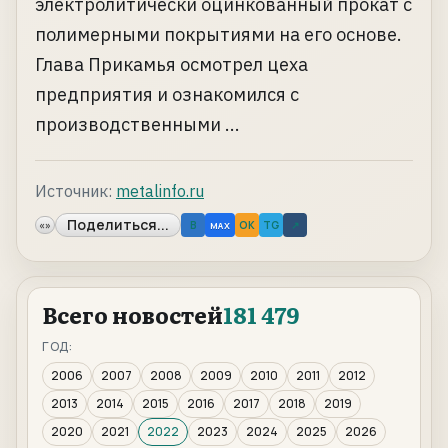
электролитически оцинкованный прокат с
полимерными покрытиями на его основе.
Глава Прикамья осмотрел цеха
предприятия и ознакомился с
производственными ...
Источник:
metalinfo.ru
Поделиться...
«»
B
OK
TG
↗
MAX
Всего новостей
181 479
ГОД:
2006
2007
2008
2009
2010
2011
2012
2013
2014
2015
2016
2017
2018
2019
2020
2021
2022
2023
2024
2025
2026