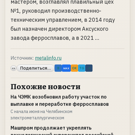
мастером, возглавлял плавильный цех
№1, руководил производственно-
техническим управлением, в 2014 году
был назначен директором Аксуского
завода ферросплавов, а в 2021 ...
Источник:
metalinfo.ru
Поделиться...
«»
B
OK
TG
↗
MAX
Похожие новости
На ЧЭМК возобновил работу участок по
выплавке и переработке ферросплавов
С начала июня на Челябинском
электрометаллургическом
Машпром продолжает укреплять