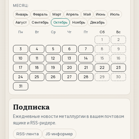
МЕСЯЦ:
Январь
Февраль
Март
Апрель
Май
Июнь
Июль
Август
Сентябрь
Октябрь
Ноябрь
Декабрь
Пн
Вт
Ср
Чт
Пт
Сб
Вс
1
2
3
4
5
6
7
8
9
10
11
12
13
14
15
16
17
18
19
20
21
22
23
24
25
26
27
28
29
30
31
Подписка
Ежедневные новости металлургии в вашем почтовом
ящике и RSS-ридере.
RSS-лента
JS-информер