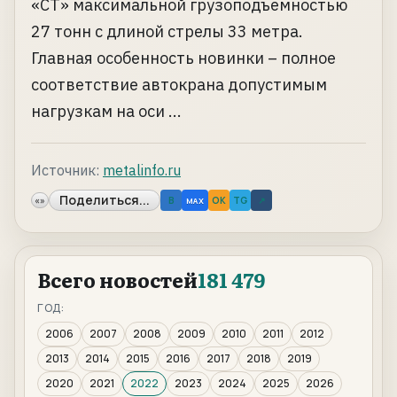
«СТ» максимальной грузоподъемностью
27 тонн с длиной стрелы 33 метра.
Главная особенность новинки – полное
соответствие автокрана допустимым
нагрузкам на оси ...
Источник:
metalinfo.ru
Поделиться...
«»
B
OK
TG
↗
MAX
Всего новостей
181 479
ГОД:
2006
2007
2008
2009
2010
2011
2012
2013
2014
2015
2016
2017
2018
2019
2020
2021
2022
2023
2024
2025
2026