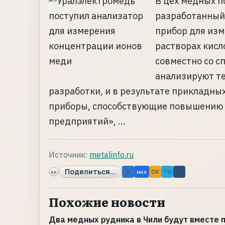
В цех медных 
разработанный
прибор для из
растворах кисл
совместно со с
анализируют те
разработки, и в результате прикладны
приборы, способствующие повышению 
предприятий», ...
Источник:
metalinfo.ru
Поделиться...
«»
B
OK
TG
↗
MAX
Похожие новости
Два медных рудника в Чили будут вместе