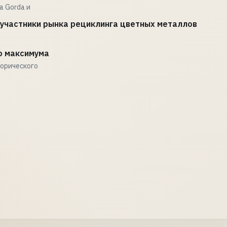
a Gorda и
 участники рынка рециклинга цветных металлов
о максимума
торического