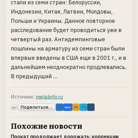
стали из семи стран: Белоруссии,
Индонезии, Китая, Латвии, Молдовы,
Польши и Украины. Данное повторное
расследование будет проводиться уже в
четвертый раз. Антидемпинговые
пошлины на арматуру из семи стран были
впервые введены в США еще в 2001 г., и в
дальнейшем неоднократно продлевались.
В предыдущий ...
Источник:
metalinfo.ru
Поделиться...
«»
B
OK
TG
↗
MAX
Похожие новости
Прокат продолжает дорожать: коррекции