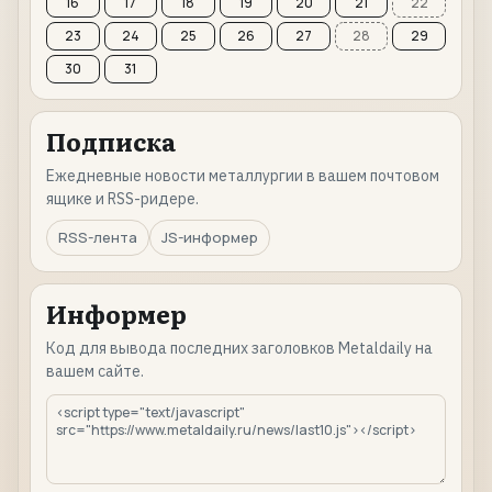
16
17
18
19
20
21
22
23
24
25
26
27
28
29
30
31
Подписка
Ежедневные новости металлургии в вашем почтовом
ящике и RSS-ридере.
RSS-лента
JS-информер
Информер
Код для вывода последних заголовков Metaldaily на
вашем сайте.