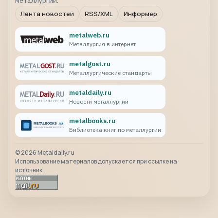
металлургии.
Лента новостей
RSS/XML
Информер
metalweb.ru
Металлургия в интернет
metalgost.ru
Металлургические стандарты
metaldaily.ru
Новости металлургии
metalbooks.ru
Библиотека книг по металлургии
©
2026
Metaldaily.ru
Использование материалов допускается при ссылке на
источник.