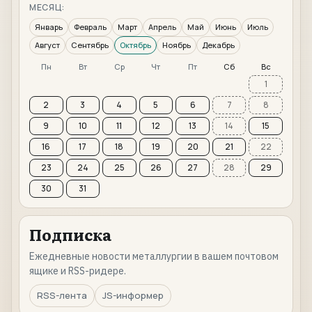
МЕСЯЦ:
Январь
Февраль
Март
Апрель
Май
Июнь
Июль
Август
Сентябрь
Октябрь
Ноябрь
Декабрь
Пн
Вт
Ср
Чт
Пт
Сб
Вс
1
2
3
4
5
6
7
8
9
10
11
12
13
14
15
16
17
18
19
20
21
22
23
24
25
26
27
28
29
30
31
Подписка
Ежедневные новости металлургии в вашем почтовом
ящике и RSS-ридере.
RSS-лента
JS-информер