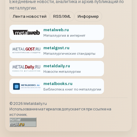
Ежедневные новости, аналитика и архив публикаций по
металлургии.
Лента новостей
RSS/XML
Информер
metalweb.ru
Металлургия в интернет
metalgost.ru
Металлургические стандарты
metaldaily.ru
Новости металлургии
metalbooks.ru
Библиотека книг по металлургии
©
2026
Metaldaily.ru
Использование материалов допускается при ссылке на
источник.